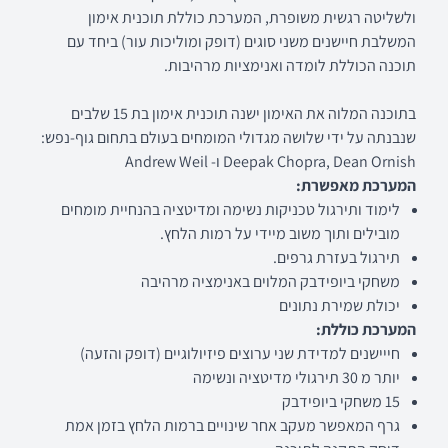
ולשליטה רגשית משופרת, המערכת כוללת תוכנית אימון
המשלבת חיישנים משני סוגים (דופק ומוליכות עור) ביחד עם
תוכנה הכוללת לומדה ואנימציות מרהיבות.
בתוכנה המלוה את האימון ישנה תוכנית אימון בת 15 שלבים
שנבנתה על ידי שלושה מגדולי המומחים בעולם בתחום גוף-נפש:
Deepak Chopra, Dean Ornish ו- Andrew Weil
המערכת מאפשרת:
לימוד ותירגול טכניקות נשימה ומדיטציה בהנחיית מומחים
מובילים ותוך משוב מיידי על רמות הלחץ.
תירגול בעזרת גרפים.
משחקי ביופידבק המלוים באנימציה מרהיבה
יכולת שמירת נתונים
המערכת כוללת:
חייישנים למדידת שני ערוצים פיזיולוגיים (דופק והזעה)
יותר מ 30 תירגולי מדיטציה ונשימה
15 משחקי ביופידבק
גרף המאפשר מעקב אחר שינויים ברמות הלחץ בזמן אמת