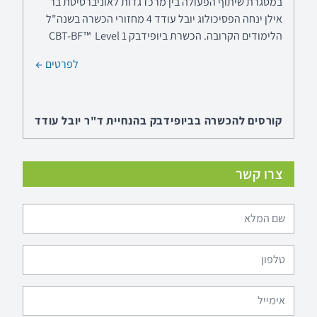
אילן ינחה הפסיכולוג יובל עודד 4 מחזורי הכשרה בשנה"ל
הלימודים הקרובה. הכשרת ביופידבק CBT-BF™ Level 1
לפרטים
קורסים להכשרה בביופידבק בהנחיית ד"ר יובל עודד
בחיפה במרכז חוסן ובקמפוס ברושים בתל-אביב
בנוסף לקורסי ההכשרה בביופידבק הניתנים באוניברסיטת
בר אילן ובתל אביב קורסים נוספים ללימודי תעודה
צרו קשר
בביופידבק CBT-BF™ רמה אחת סדנה ייחודית בהנחיית
ד"ר אינה קאזאן וד"ר יובל עודד לשילוב מיינדפולנס
וביופידבק.
לפרטים
מערכת הביופידבק המתקדמת Alive Clinical
Version
מערכת הביופידבק שפותחה על ידי הפסיכולוג יובל עודד