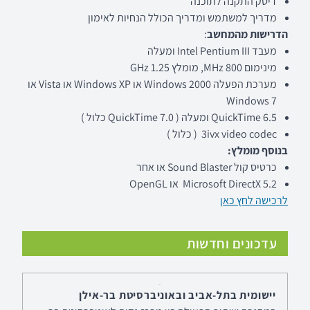
דיסק התקנה לתוכנה
מדריך למשתמש ומדריך הכולל הנחיות לאימון
הדרישות מהמחשב
:
מעבד Intel Pentium III ומעלה
מינימום 800 MHz, מומלץ 1.25 GHz
מערכת הפעלה Windows 2000 או Windows XP או Vista או
Windows 7
QuickTime 6.5 ומעלה ( QuickTime 7.0 כלול )
3ivx video codec ( כלול )
בנוסף מומלץ:
כרטיס קול Sound Blaster או אחר
Microsoft DirectX 5.2 או OpenGL
לרכישה לחץ כאן
עדכונים וחדשות
לימודי תעודה בביופידבק הכשרה בפסיכופיזיולוגיה
יישומית בתל-אביב ובאוניברסיטת בר-אילן
במסגרת שיתוף הפעולה בין מרכז גדות לאוניברסיטת בר