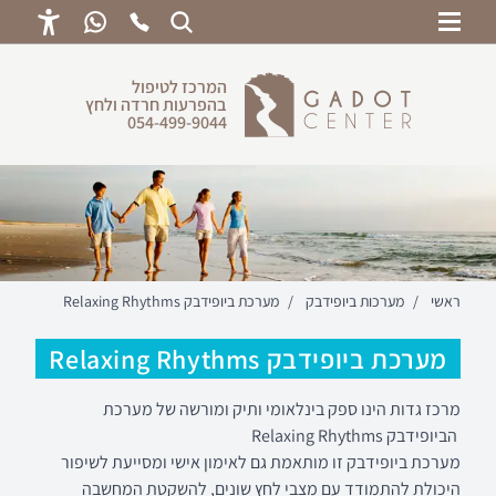
ראשי
המרכז לטיפול
בהפרעות חרדה ולחץ
לחץ נפשי
054-499-9044
הפרעות חרדה
הפרעות פסיכוסומאטיות
משברי חיים
טיפול רגשי לילדים
ראשי
/
מערכות ביופידבק
/
מערכת ביופידבק Relaxing Rhythms
שיטות טיפול
מערכת ביופידבק Relaxing Rhythms
הכנה מנטלית
מרכז גדות הינו ספק בינלאומי ותיק ומורשה של מערכת
הביופידבק Relaxing Rhythms
מערכת ביופידבק זו מותאמת גם לאימון אישי ומסייעת לשיפור
היכולת להתמודד עם מצבי לחץ שונים, להשקטת המחשבה