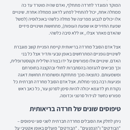
המוקד המוגדר לחרדה מתחלף, ואדם שהיה מוטרד עד כה
ממחלה אחת, יכול להתחיל לפתע לדאוג ממחלה אחרת. שינויים
אלו יכולים לנבוע מפריצה של מחלה כלשהי באוכלוסיה (למשל
שפעת החזירים או שפעת העופות), מתחושות ושינויים פיזיים
שהאדם מאתר אצלו , או ללא סיבה כלשהי.
אצל אדם הסובל מחרדה בריאותית קיימת הפניית קשב מוגברת
לשינויים גופניים המתרחשים באופן טבעי ותדיר אצל כל בני
האדם. שינויים אלו מפורשים על ידו בצורה שלילית וקטסטרופלית,
וכך מביאים להגזמה בהסתברות לחולי ובהקצנה בחומרתם
ומשמעותם. כתוצאה מכך מתחזקת ומשתמרת תחושת דאגה
ופגיעות רבה בפני מחלות. אצל אדם הסובל מחרדה חברתית כל
נקודת חן לדוגמא יכולה להיות סימן לסרטן עור, כל כאב ראש
מפורש כחשד לגידול סרטני וכדומה.
טיפוסים שונים של חרדה בריאותית
ניתן לחלק את הסובלים מחרדה חברתית לשני סוגי טיפוסים –
"הבודקים" ו"הנמנעים" . "הבודקים" פועלים באופן אקטיבי על