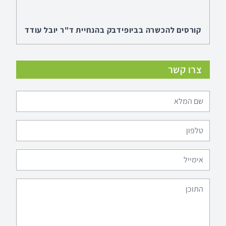
קורסים להכשרה בביופידבק בהנחיית ד"ר יובל עודד
בחיפה במרכז חוסן ובקמפוס ברושים בתל-אביב
בנוסף לקורסי ההכשרה בביופידבק הניתנים באוניברסיטת
בר אילן ובתל אביב קורסים נוספים ללימודי תעודה
צרו קשר
בביופידבק CBT-BF™ רמה אחת סדנה ייחודית בהנחיית
ד"ר אינה קאזאן וד"ר יובל עודד לשילוב מיינדפולנס
וביופידבק.
לפרטים
מערכת הביופידבק המתקדמת Alive Clinical
Version
מערכת הביופידבק שפותחה על ידי הפסיכולוג יובל עודד
ועל ידי מומחה הביופידבק ריאן דה לוז נבחרה על ידי משרדי
החינוך בהוואי ובאלסקה לשמש כמערכת ללימוד ויסות רגשי
לגילאי בית הספר היסודי . לצורך הפרוייקט הוכשרו עשרות
מורים ופסיכולוגים וכיום המערכת מוצבת בבתי ספר רבים
לפרטים
ומשמשת תלמידים ללימוד מיינדפולנס וטכניקות נוספות