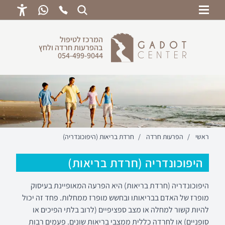
ראשי
המרכז לטיפול
בהפרעות חרדה ולחץ
לחץ נפשי
054-499-9044
הפרעות חרדה
הפרעות פסיכוסומאטיות
משברי חיים
טיפול רגשי לילדים
ראשי
/
הפרעות חרדה
/
חרדת בריאות (היפוכונדריה)
שיטות טיפול
היפוכונדריה (חרדת בריאות)
הכנה מנטלית
היפוכונדריה (חרדת בריאות) היא הפרעה המאופיינת בעיסוק
מופרז של האדם בבריאותו ובחשש מופרז ממחלות. פחד זה יכול
להיות קשור למחלה או מצב ספציפיים (לרוב בלתי הפיכים או
סופניים) או לחרדה כללית ממצבי בריאות שונים. פעמים רבות