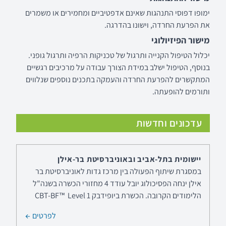
ימופו דפוסי התנהגות שאינם אדפטיביים ומחמירים או משמרים
את הפרעת החרדה, וישונו בהדרגה.
מישור הפיזיולוגי
יכלול הטיפול הקנייה ותרגול של טכניקות הרפיה ותרגול גופני.
בנוסף, הטיפול ישלב במידת הצורך עבודה על מרכיבים רגשיים
המתקשרים להפרעת החרדה והעמקה בתכנים נוספים שנלווים
ותורמים להופעתה.
עדכונים וחדשות
לימודי תעודה בביופידבק הכשרה בפסיכופיזיולוגיה
יישומית בתל-אביב ובאוניברסיטת בר-אילן
במסגרת שיתוף הפעולה בין מרכז גדות לאוניברסיטת בר
אילן ינחה הפסיכולוג יובל עודד 4 מחזורי הכשרה בשנה"ל
הלימודים הקרובה. הכשרת ביופידבק CBT-BF™ Level 1
לפרטים