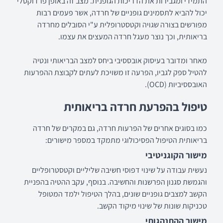
התמידי ומגבירות את הדריכות הגופנית. מצב זה באופן פרדוקסלי
יכול להביא לתסמינים גופניים של חרדה, אשר פעמים רבות
מפורשים בצורה שגויה וקטסטרופלית ע"י הסובלים מחרדה
בריאותית, וכך נוצר מעגל חרדה המעצים את עצמו.
מאחר ומדובר בעיסוק אובססיבי ביחס למצב הבריאותי ונטיה
להטיל ספק לגביו, הפרעה זו משויכת לעתים לקבוצת ההפרעות
האובססיביות (OCD).
טיפול בהפרעת חרדה בריאותית
כמו בסוגים אחרים של הפרעות חרדה, גם במקרים של חרדה
בריאותית הטיפול הפסיכולוגי מתמקד במספר מישורים:
מישור הקוגניטיבי
נעשית עבודה על שינוי דפוסי חשיבה שליליים וקטסטרופליים
והגמשת סגנון הפרשנות והחשיבה. בנוסף, עקב ההטיה בהפניית
הקשב למצבים גופניים שונים, בהלך הטיפול ילמד המטופל
טכניקות שונות של שינוי מיקוד הקשב.
מישור ההתנהגותי