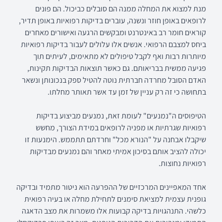
מנת למצוא את המחלה ממנה הם סובלים כביכול. הם פונים
לרופאים באופן חוזר ונשנה, עוברים בדיקות רפואיות באופן תדיר,
קוראים חומר רב באינטרנט ומבקשים הרגעה ואישורים מאחרים
ביחס למצבם הרפואי. אנשים אלו עלולים לעבור בדיקות רפואיות
מיותרות רבות ואף לקבל טיפולים לא מתאימים, לעיתים תוך
פגיעה ממשית בבריאותם. גם כאשר תוצאות הבדיקות תקינות,
האדם הסובל מחרדה חברתית נוטה להטיל ספק בנכונותן ונשאר
בתחושה כי זה רק עניין של זמן עד אשר תאותר מחלתו.
הטיפוסים ה"נמנעים" לעומת זאת, נמנעים מביצוע בדיקות
רפואיות שגרתיות או מפניה לרופאים במידת הצורך, מחשש
שיקבלו אבחנה על "הנורא מכל" וחרדתם תתממש. הימנעות זו
יכולה להציב אותם בסיכון אמיתי מאחר והם נמנעים מבדיקות
רפואיות נחוצות.
אחד המאפיינים המרכזיים של ההפרעה הוא ניטור מתמיד ובדיקה
גופנית עצמית למציאת סימנים לתחילת מחלה או בעיה רפואית
כלשהי. התנהגויות בדיקה קבועות אלו משמרות את מצב הדאגה