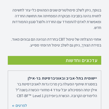
בנוסף, ניתן לשלב סימולטורים שונים המהווים כלי עזר לחשיפה
לחווית נהיגה בסביבה מבוקרת המפחיתה את תחושת החרדה
ומאפשרת לאדם להתמודד עם החרדה ולסגל סגנון התמודדות
חדש.
אחוזי ההצלחה של טיפול CBT בחרדת הנהיגה הם גבוהים מאוד.
במידת הצורך, ניתן גם לשלב טיפול תרופתי מסייע.
עדכונים וחדשות
לימודי תעודה בביופידבק הכשרה בפסיכופיזיולוגיה
יישומית בתל-אביב ובאוניברסיטת בר-אילן
במסגרת שיתוף הפעולה בין מרכז גדות לאוניברסיטת בר
אילן ינחה הפסיכולוג יובל עודד 4 מחזורי הכשרה בשנה"ל
הלימודים הקרובה. הכשרת ביופידבק CBT-BF™ Level 1
לפרטים