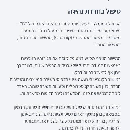
טיפול בחרדת נהיגה
הטיפול המומלץ והיעיל ביותר לחרדת נהיגה הינו טיפול CBT –
טיפול קוגניטיבי התנהגותי. טיפול זה מטפל בחרדה במספר
מישורים: המישור המחשבתי (קוגניטיבי) ,המישור ההתנהגותי,
והמישור הגופני.
המישור הגופני מסייע למטופל לווסת את תגובותיו הגופניות
באמצעות למידה ותרגול של טכניקות הרפיה שונות, לצורך כך
ניתן אף להיעזר בביופידבק.
במישור הקוגניטיבי נעשה שינוי בדפוסי חשיבה המייצרים ומגבירים
חרדה, כגון חשיבה קטסטרופלית וטעויות חשיבה שונות. האדם
לומד להגמיש את סגנון המחשבה וליצר חלופות מחשבתיות.
במישור ההתנהגותי יש שילוב של טכניקות חשיפה שונות, בדמיון
ובמציאות, בהן נחשף האדם לסיטואציות נהיגה שונות באופן
הדרגתי, בהן הוא לומד ומתרגל כיצד לשנות את תגובותיו
ולהפחית את החרדה עד להכחדתה.