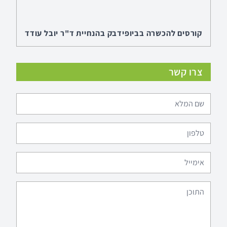
קורסים להכשרה בביופידבק בהנחיית ד"ר יובל עודד
בחיפה במרכז חוסן ובקמפוס ברושים בתל-אביב
בנוסף לקורסי ההכשרה בביופידבק הניתנים באוניברסיטת
בר אילן ובתל אביב קורסים נוספים ללימודי תעודה
צרו קשר
בביופידבק CBT-BF™ רמה אחת סדנה ייחודית בהנחיית
ד"ר אינה קאזאן וד"ר יובל עודד לשילוב מיינדפולנס
וביופידבק.
לפרטים
מערכת הביופידבק המתקדמת Alive Clinical
Version
מערכת הביופידבק שפותחה על ידי הפסיכולוג יובל עודד
ועל ידי מומחה הביופידבק ריאן דה לוז נבחרה על ידי משרדי
החינוך בהוואי ובאלסקה לשמש כמערכת ללימוד ויסות רגשי
לגילאי בית הספר היסודי . לצורך הפרוייקט הוכשרו עשרות
מורים ופסיכולוגים וכיום המערכת מוצבת בבתי ספר רבים
לפרטים
ומשמשת תלמידים ללימוד מיינדפולנס וטכניקות נוספות