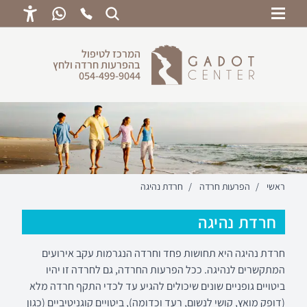
ראשי
המרכז לטיפול
בהפרעות חרדה ולחץ
לחץ נפשי
054-499-9044
הפרעות חרדה
הפרעות פסיכוסומאטיות
משברי חיים
טיפול רגשי לילדים
ראשי
/
הפרעות חרדה
/
חרדת נהיגה
שיטות טיפול
חרדת נהיגה
הכנה מנטלית
חרדת נהיגה היא תחושות פחד וחרדה הנגרמות עקב אירועים
המתקשרים לנהיגה. ככל הפרעות החרדה, גם לחרדה זו יהיו
ביטויים גופניים שונים שיכולים להגיע עד לכדי התקף חרדה מלא
(דופק מואץ, קושי לנשום, רעד וכדומה), ביטויים קוגניטיביים (כגון