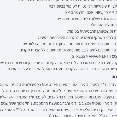
קציות טיפוליות רלוונטיות לטיפול בביופידבק
דגמתEMG
אנמנזה בשילוב כלים פסיכופיזיולוגיים
התהליך הטיפולי
ת ומשמעותן ההבנייתית בטיפול.
ק ככלי משחקי וכאמצעי להגברת היצירתיות בטיפול.
פרוטוקול לטיפול בהפרעות חרדה תוך הצגות מקרה רלוונטית.
פרוטוקולים לטיפול בבעיות פסיכוסומאטיות כולל הצגות מקרים
STRESS MAN)
נה תעודת סיום המוכרת על ידי האיגוד לקידום הביופידבק והנוירופידבק ביש
חה
ד"ר יובל עודד, ד"ר לפסיכולוגיה באוניברסיטת חיפה. M.A בפסיכולוגיה קלינית
יפול קוגניטיבי התנהגותי מטעם איט"ה ומומחה –מדריך בביופידבק. מנהל 
גניטיבי- התנהגותי ופסיכופיזיולוגי בתל אביב. לשעבר יו"ר האגודה הישראלית
זיולוגיה יישומית ומשוב ביולוגי וחבר במועצת ההסמכה. ניהל משך עשר שנים 
יופידבק בבית חולים שניידר. פיתח את שיטת חדר כושר מנטלי ™ שאומצה על
לית בצה"ל , ועל ידי גופים באירופה ובארה"ב.