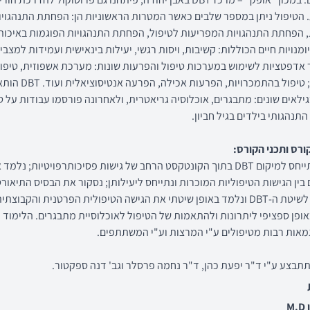
 הטיפול ניתן במספר שלבים כאשר המטרות הראשוניות הן: הפחתת התנהגויו
, הפחתת התנהגויות המפריעות לטיפול, הפחתת התנהגויות הפוגמות באיכות
ומנויות חיים הכוללות: קשיבות, ויסות רגשי, יעילות בינאישית ועמידות למצבי
עבר אדפטציות לשימוש במערכות טיפול והפרעות שונות: מערכת אשפוזית, טיפול 
הוסטלים; טיפול בהתמכרויות, הפרעות אכיל
גילאים שונים: מתבגרים, אוכלוסיה גריאטרית, ולאחרונה פורסמו עבודות על ט
תנהגותי בילדים בגיל חביון.
רס ותכני הקורס:
בקורס נתייחס למיקום DBT בתוך הקונטקסט הרחב של גישות פסיכותרפויטיות; נלמד
בין הגישות הטיפוליות המוכרות ונתייחס ליעילותן; נסקור את הבסיס התיאורט
והרציונל לשיטת ה-DBT ונלמד באופן שיטתי את הגישה הטיפולית הפרטנית והקבוצתי
אופן ספציפי ליתרונות ולהתאמות של הטיפול לאוכלוסיית מתבגרים. הלימוד י
מאות רבות מטיפולים ע"י המרצות וע"י המשתתפים.
תבצע ע"י ד"ר יפעת כהן, ד"ר נחמה פרסלר וגב' דנה ספקטור.
M