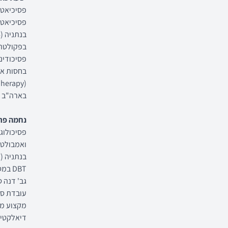
פסיכיאטר
פסיכיאטר
בפקולטה 
פסיכודינ
בארה"ב בשנת 1994 אצל פרופ' מרשה
נחמה פרסלר
פסיכולוג
ואמבולטו
DBT במסגרות ציבוריות ופרטיות.
גב' דנה ספק
עובדת סו
מקצוע מת