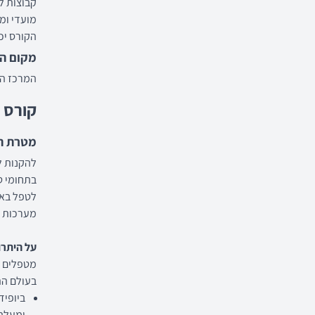
קבוצות ללימוד מיומנויו
מועדי ומ
הקורס יכלול 14 מפגשים בני 4 שעות אקדמאיו
מקום הל
המרכז הרפוא
קורס 
מטרת ה
להקנות ל
בתחומי טי
לטפל באמ
מערכות בי
על היתרו
מטפלים מ
בעולם הת
ביופיד
ומעלה 