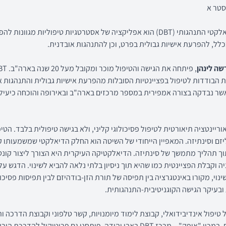
סטר א
טיפול דיאלקטי התנהגותי (DBT) הוא אפליקציה של אסטרטגיות טיפוליות מגוונות 
כלל, להפרעת אישיות גבולית בפרט, וכן להתנהגות אובדנית.
שה לינהן
ות הבודדות לטיפול בפציינטיות הסובלות מהפרעת אישיות גבולית והתנהגות א
אשר נבדקה בצורה אמפירית במספר מרכזים בארה"ב ובאירופה והוכחה כיעיל
ריינטציה תיאורטית לטיפול פסיכולוגי קליני, ולא בגישה טיפולית בלבד. הטיפ
יזם וסינתיזה. המאפיין הייחודי של השיטה הוא החלק הדיאלקטי שמשמעותו קי
תוך תהליך מתמשך של סינתיזה. הדיאלקטיקה העיקרית היא הצורך ליצור קונ
יה וקבלת הפציינטית כמו שהיא תוך ניסיון בלתי נלאה להביא לשינוי. הדגש ע
נוי, מקורו באינטגרציה בין תפיסה של תורת הזן-בודהיזם לבין תפיסות פסיכול
ובעיקר הגישה הקוגניטיבית-התנהגותית.
כולל טיפול אינדיבידואלי, קבוצת לימוד מיומנויות, קשר טלפוני וקבוצת הדרכה ו
למטפלים. במכון "אופק" – מרכז DBT באבן יהודה, פיתחנו גם פרוטוקול להדרכת הור