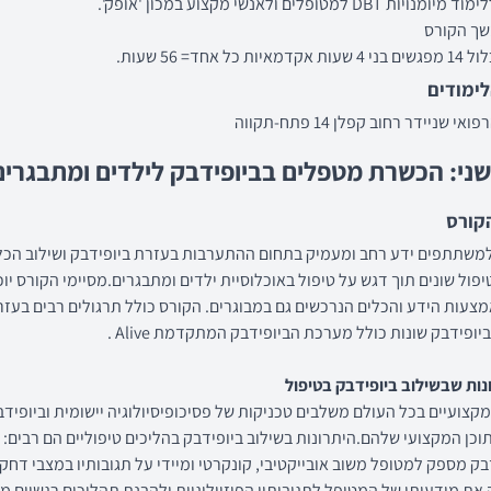
ת DBT למטופלים ולאנשי מקצוע במכון 'אופק'.
שך הקורס
ת כל אחד= 56 שעות.
ימודים
י שניידר רחוב קפלן 14 פתח-תקווה
שני: הכשרת מטפלים בביופידבק לילדים ומתבגרים
קורס
משתתפים ידע רחב ומעמיק בתחום ההתערבות בעזרת ביופידבק ושילוב הכל
פול שונים תוך דגש על טיפול באוכלוסיית ילדים ומתבגרים.מסיימי הקורס יוכ
צעות הידע והכלים הנרכשים גם במבוגרים. הקורס כולל תרגולים רבים בעז
ופידבק שונות כולל מערכת הביופידבק המתקדמת Alive .
נות שבשילוב ביופידבק בטיפול
קצועיים בכל העולם משלבים טכניקות של פסיכופיסיולוגיה יישומית וביופידב
וכן המקצועי שלהם.היתרונות בשילוב ביופידבק בהליכים טיפוליים הם רבים:
בק מספק למטופל משוב אובייקטיבי, קונקרטי ומיידי על תגובותיו במצבי דחק 
את מודעותו של המטופל לתגובותיו הפיזיולוגיות ולהבנת תהליכים רגשיים מק