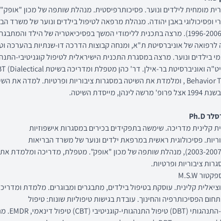
ית מומחית לילדים ונוער. פסיכותרפיסטית. מנהלת שותפה של מכון "אופק" 
י ופסיכולוגי באבן יהודה. מנהלת מרפאה לטיפול בילדים ונוער של משרד הב
בנתניה (1996-2006). מרצה בתכנית ללימודי המשך בפסיכיאטריה של הילד והמתבגר,
לרפואה של אוניברסיטת ת"א, ומנחה קבוצות הדרכה דו-שנתיות בהערכה וטי
מי בילדים ונוער. מרצה במסגרת התכנית הישיראלית לטיפול קוגניטיבי-התנהג
בחסות איט"ה ואוניברסיטת בר-אילן. דר' כהן מטפלת ומדריכה בשיטת tical
Behavior Therapy) , ומלמדת את השיטה במסגרות ציבוריות ופרטיות. למדה את הש
 לינהן, מייסדת השיטה.
 Ph.D
ית קלינית מדריכה. שימשה בתפקידים בכירים במסגרות אישפוזיות
ריות. פסיכולוגית ראשית במרפאת ילדים ונוער של משרד הבריאות
בנתניה (2003-2007), מנהלת שותפה של מכון "אופק". מטפלת, מדריכה ומלמדת א
טור M.S.W
ציאלית קלינית. עוסקת בטיפול בילדים, מתבגרים ומבוגרים. מלמדת ומדריכה
חום הפסיכותרפיה והחינוך. עובדת בגישות טיפוליות שונות: טיפול
דיאלקטי-התנהגותי (DBT) טיפול התנהגות