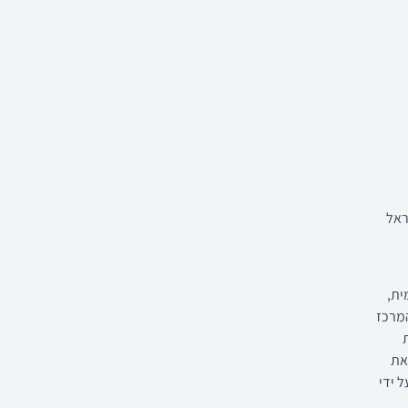
ראל
- שיקומית,
המרכז
את
 ידי