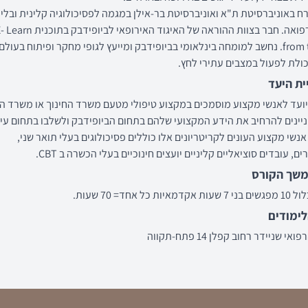
ח באוניברסיטת ת"א ואוניברסיטת בר-אילן במגמה לפסיכולוגיה קלינית ובלימ
המשך ברפואה. חבר בצוות ההוראה של האיגוד האירופאי לב
from the best. נחשב למומחה בינלאומי בביופידבק ומייעץ לגופי מחקר ופיתוח בעו
כולת לפעול במצבים עתירי לחץ.
ית היעד
ועד לאנשי מקצוע מוסמכים במקצוע טיפולי מטעם משרד החינוך או משרד הב
יינים להרחיב את הידע המקצועי שלהם בתחום הביופידבק ולשלבו בתחום עי
אנשי מקצוע העונים לקריטריונים אלו כוללים פסיכולוגים בעלי תואר שני,
ם, עובדים סוציאליים קליניים יועצים חינוכיים בעלי הכשרה ב CBT.
משך הקורס
ת כל אחד= 70 שעות.
ימודים
י שניידר רחוב קפלן 14 פתח-תקווה