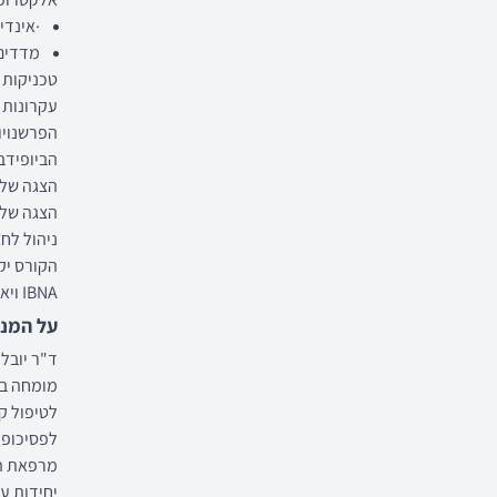
·אינדי
מדדים: GSR, HRV, TEMP וה
טכניקות ל
עקרונות 
הפרשנויו
הביופידב
הצגה של 
הצגה של 
ניהול לחצים ( AGMENT
הקורס יק
IBNA ויאפשר המשך תהליך הכשרה לקבלת תעודת מטפל המוכרת על ידי האיגוד.
על המנ
מומחה בט
לטיפול קו
לפסיכופי
מרפאת הב
יחידות עי