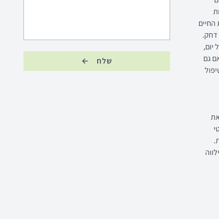
הדרכתית ומשחקית
ובאוניברסיטת בר-אילן
ת
במסגרת שיתוף הפעולה בין מרכז גדות
 החיים
לאוניברסיטת בר אילן ינחה הפסיכולוג יובל
 דחק.
עודד 4 מחזורי הכשרה בשנה"ל הלימודים
יום,
הקרובה. הכשרת ביופידבק CBT-BF™ Level
ה, הפרעה אנטיסוציאלית ועוד. DBT הותאם גם
לפרטים
שלח
1
יפול
 את
י
ת.
לווה