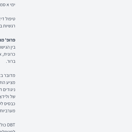
ימי א סמ
רגשיות ב
פרופ' מר
בין הגיש
כרונית, 
ברור.
מדובר באו
מציע הול
ניגודים 
של ולידצ
כבסיס לשי
מערביות 
DBT 