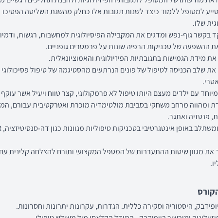
ייע למטופל ללמוד כיצד לשנות תגובות אלו כחלק מהשגת השליטה הפסיכו
גית שלו.
בקשר גוף-נפש ומדגים את המקבילה הפיסיולוגית למחשבות, רגשות, ודמיון
ת ההשפעה של טכניקות הרפיה שונות על פרמטרים גופניים.
את מידת הגמישות בתגובתיות הפיזיולוגית והאמוציונאלית.
ת שלב הכניסה לטיפול של פונים הנרתעים מהסטיגמה של טיפול פסיכולוגי א
טרי.
מיוחד עם ילדים מעצם היותו טיפול לא פרמקולוגי, קצר טווח ויעיל אשר עוקף 
ת ומהווה מרחב משחקי בסביבת מולטימדיה מוכרת ואטרקטיבית עבורם, המ
, פנטזיה ואתגר.
תומך ומ
את מגוון שיטות ההתערבות של המטפל המקצועי ותורם להצלחה קלינית עם
ו.
קורס
פידבק, היסטוריה וסקירה כללית. הגדרות, עקרונות יתרונות וחסרונות.
זיולוגיה ומיכשור ביופידבק - המודל הקלאסי מול משולש טיפולי.