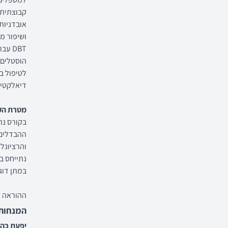
קבוצתית.
אובדניות
ושיפור מי
DBT 
לטיפול ב
דיאלקטי ה
מטרת הקו
ההבדלים 
נתייחס ב
במתן דוג
ההוראה ת
המנחות
יפעת כהן .D