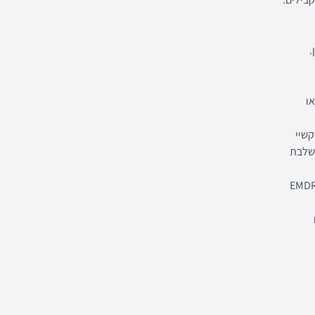
.
ו
קשיי
שלבת
שתלב באופן אינטגרטיבי בטכניקות טיפוליות מגוונות כגון דה-סנסיטיזציה, EMDR