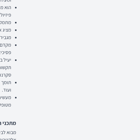
הוא מס
פיזיולו
מתמקד 
מציג א
מגביר 
מקדם א
פסיכיא
יעיל ב
תקשור
סקרנות
ועוד.
מעשיר 
מטופלי
מתכני ה
מבוא לביו
אלקטרופי