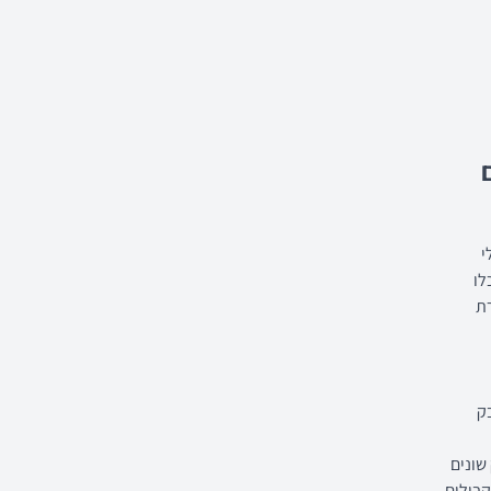
י
לו
רת
ק
שונים
בילים.