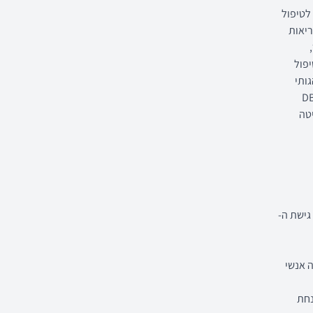
לטיפול
ריאות
פול
ותי
DBT (Dialec
יטה
ת גישת ה-
 אנשי
י-קוגניטיבי (CBT) טיפול דינאמי, EMDR. מנחת