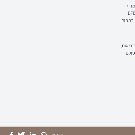
ודי
יופידבק בתוכנית BFE- Learn
לם בתחום
ריאות,
סוקם
שתפו: